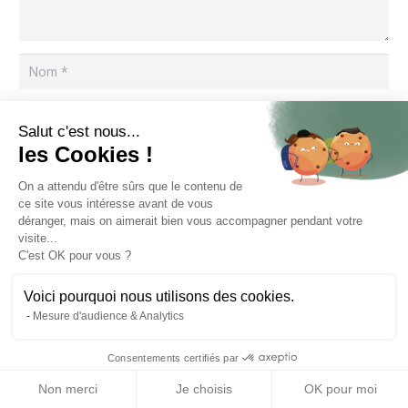
Salut c'est nous...
les Cookies !
Enregistrer mon nom, mon e-mail et mon site dans le
navigateur pour mon prochain commentaire.
On a attendu d'être sûrs que le contenu de
ce site vous intéresse avant de vous
Laisser un commentaire
déranger, mais on aimerait bien vous accompagner pendant votre
visite...
C'est OK pour vous ?
© 2019 tous droits réservés. Les Digicurieux –
Mentions
Voici pourquoi nous utilisons des cookies.
Mesure d'audience & Analytics
légales
–
Conditions Générales de Vente
Consentements certifiés par
Non merci
Je choisis
OK pour moi