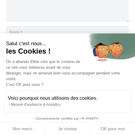
Salut c'est nous...
les Cookies !
On a attendu d'être sûrs que le contenu de
Enregistrer mon nom, mon e-mail et mon site dans le
ce site vous intéresse avant de vous
navigateur pour mon prochain commentaire.
déranger, mais on aimerait bien vous accompagner pendant votre
visite...
Laisser un commentaire
C'est OK pour vous ?
Voici pourquoi nous utilisons des cookies.
Mesure d'audience & Analytics
© 2019 tous droits réservés. Les Digicurieux –
Mentions
légales
–
Conditions Générales de Vente
Consentements certifiés par
Non merci
Je choisis
OK pour moi