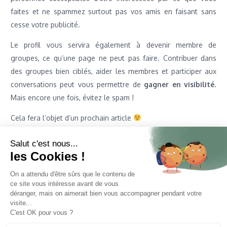
faites et ne spammez surtout pas vos amis en faisant sans
cesse votre publicité.
Le profil vous servira également à devenir membre de
groupes, ce qu’une page ne peut pas faire. Contribuer dans
des groupes bien ciblés, aider les membres et participer aux
conversations peut vous permettre de
gagner en visibilité
.
Mais encore une fois, évitez le spam !
Cela fera l’objet d’un prochain article
Si vous débutez sur les réseaux sociaux, n’oubliez pas de
Salut c'est nous...
télécharger votre
guide gratuit pour commencer sur
les Cookies !
Facebook
.
On a attendu d'être sûrs que le contenu de
ce site vous intéresse avant de vous
déranger, mais on aimerait bien vous accompagner pendant votre
visite...
Article précédent
Article suivant
C'est OK pour vous ?