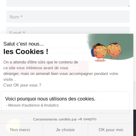
Salut c'est nous...
Enregistrer mon nom, mon e-mail et mon site dans le
les Cookies !
navigateur pour mon prochain commentaire.
On a attendu d'être sûrs que le contenu de
Laisser un commentaire
ce site vous intéresse avant de vous
déranger, mais on aimerait bien vous accompagner pendant votre
visite...
C'est OK pour vous ?
© 2019 tous droits réservés. Les Digicurieux –
Mentions
Voici pourquoi nous utilisons des cookies.
légales
–
Conditions Générales de Vente
Mesure d'audience & Analytics
Consentements certifiés par
Non merci
Je choisis
OK pour moi