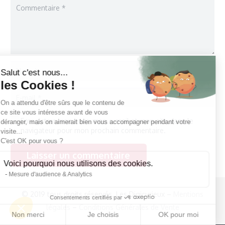
Salut c'est nous...
les Cookies !
On a attendu d'être sûrs que le contenu de
ce site vous intéresse avant de vous
Enregistrer mon nom, mon e-mail et mon site dans le
déranger, mais on aimerait bien vous accompagner pendant votre
navigateur pour mon prochain commentaire.
visite...
C'est OK pour vous ?
Laisser un commentaire
Voici pourquoi nous utilisons des cookies.
Mesure d'audience & Analytics
© 2019 tous droits réservés. Les Digicurieux –
Mentions
Consentements certifiés par
légales
–
Conditions Générales de Vente
Non merci
Je choisis
OK pour moi