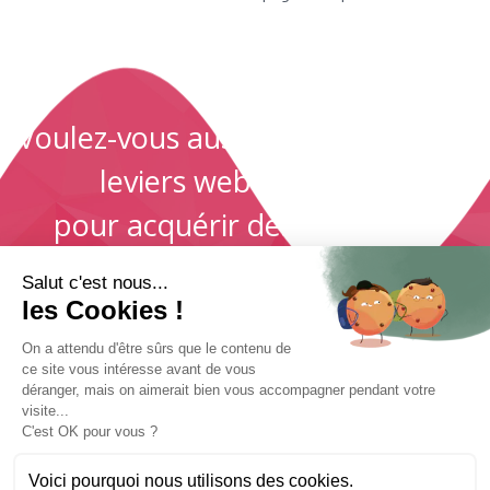
Voulez-vous aussi activer les bons
leviers webmarketing
pour acquérir des prospects
qualifiés et faire décoller vos
Salut c'est nous...
résultats ?
les Cookies !
On a attendu d'être sûrs que le contenu de
ce site vous intéresse avant de vous
déranger, mais on aimerait bien vous accompagner pendant votre
PRENONS RENDEZ-VOUS
visite...
C'est OK pour vous ?
Voici pourquoi nous utilisons des cookies.